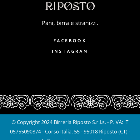
Pani, birra e stranizzi.
FACEBOOK
INSTAGRAM
© Copyright 2024 Birreria Riposto S.r.l.s. - P.IVA: IT
05755090874 - Corso Italia, 55 - 95018 Riposto (CT) -