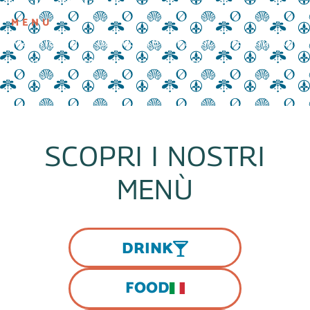
MENU
Materie prime da gustare per avvicinare i migliori
sapori e allontanare i cattivi pensieri
SCOPRI I NOSTRI
MENÙ
DRINK
FOOD