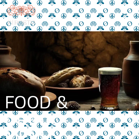
FOOD &
DRINK –
MENU